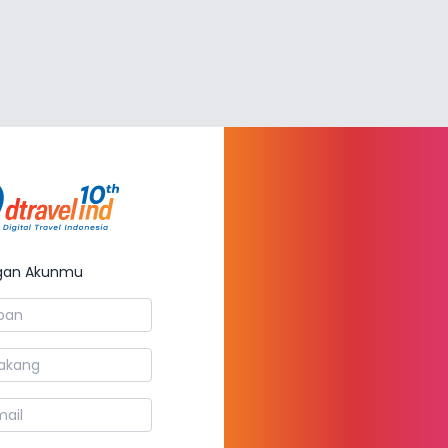
Dtravelind
gan Akunmu