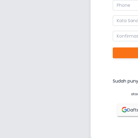
Sudah puny
ata
Daft