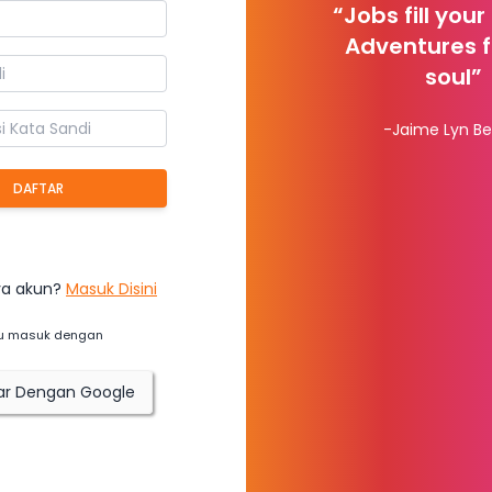
“Jobs fill your
Adventures fi
soul”
-Jaime Lyn Be
DAFTAR
a akun?
Masuk Disini
u masuk dengan
ar Dengan Google