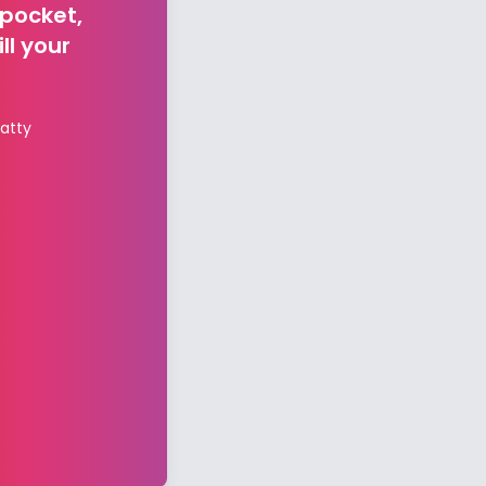
 pocket,
ll your
atty